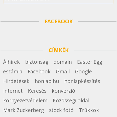
FACEBOOK
CÍMKÉK
Álhírek
biztonság
domain
Easter Egg
eszámla
Facebook
Gmail
Google
Hirdetések
honlap.hu
honlapkészítés
internet
Keresés
konverzió
környezetvédelem
Közösségi oldal
Mark Zuckerberg
stock fotó
Trükkök