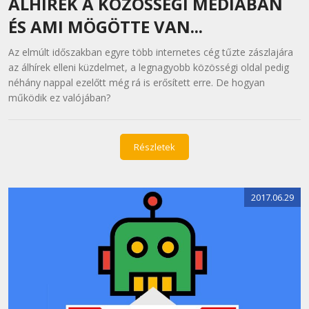
ÁLHÍREK A KÖZÖSSÉGI MÉDIÁBAN
ÉS AMI MÖGÖTTE VAN...
Az elmúlt időszakban egyre több internetes cég tűzte zászlajára
az álhírek elleni küzdelmet, a legnagyobb közösségi oldal pedig
néhány nappal ezelőtt még rá is erősített erre. De hogyan
működik ez valójában?
Részletek
2017.06.29