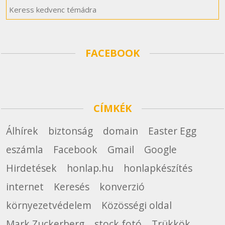
FACEBOOK
CÍMKÉK
Álhírek
biztonság
domain
Easter Egg
eszámla
Facebook
Gmail
Google
Hirdetések
honlap.hu
honlapkészítés
internet
Keresés
konverzió
környezetvédelem
Közösségi oldal
Mark Zuckerberg
stock fotó
Trükkök