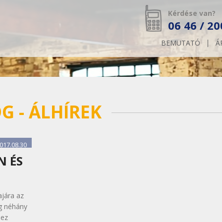
Kérdése van?
06 46 / 20
BEMUTATÓ
Á
OG
- ÁLHÍREK
017.08.30
N ÉS
ajára az
ig néhány
 ez