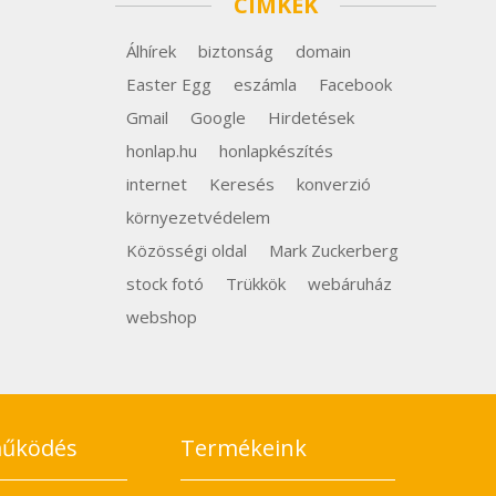
CÍMKÉK
Álhírek
biztonság
domain
Easter Egg
eszámla
Facebook
Gmail
Google
Hirdetések
honlap.hu
honlapkészítés
internet
Keresés
konverzió
környezetvédelem
Közösségi oldal
Mark Zuckerberg
stock fotó
Trükkök
webáruház
webshop
működés
Termékeink