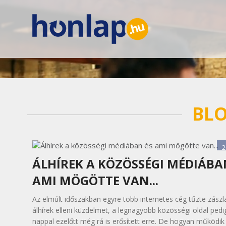
BL
2
ÁLHÍREK A KÖZÖSSÉGI MÉDIÁBA
AMI MÖGÖTTE VAN...
Az elmúlt időszakban egyre több internetes cég tűzte zászl
álhírek elleni küzdelmet, a legnagyobb közösségi oldal ped
nappal ezelőtt még rá is erősített erre. De hogyan működik