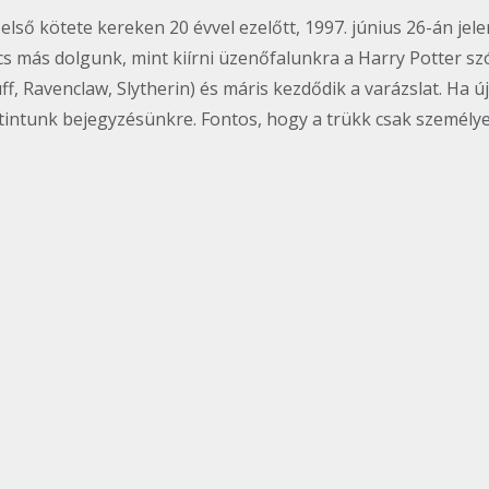
első kötete kereken 20 évvel ezelőtt,
1997. június 26-án jel
ncs más dolgunk, mint kiírni üzenőfalunkra a Harry Potter sz
ff, Ravenclaw, Slytherin) és máris kezdődik a varázslat. Ha új
ttintunk bejegyzésünkre. Fontos, hogy a trükk csak személy