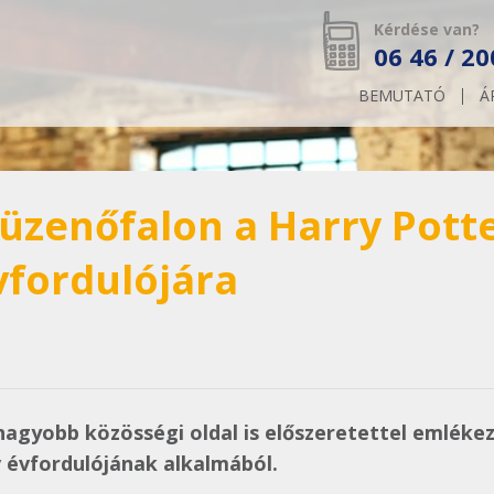
Kérdése van?
06 46 / 20
BEMUTATÓ
Á
 üzenőfalon a Harry Pott
fordulójára
agyobb közösségi oldal is előszeretettel emléke
 évfordulójának alkalmából.