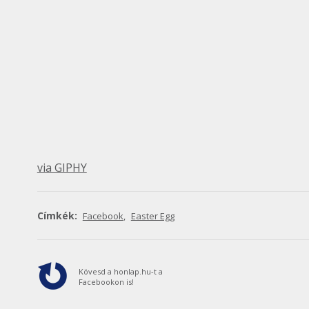
via GIPHY
Címkék:
Facebook
,
Easter Egg
Kövesd a honlap.hu-t a
Facebookon is!