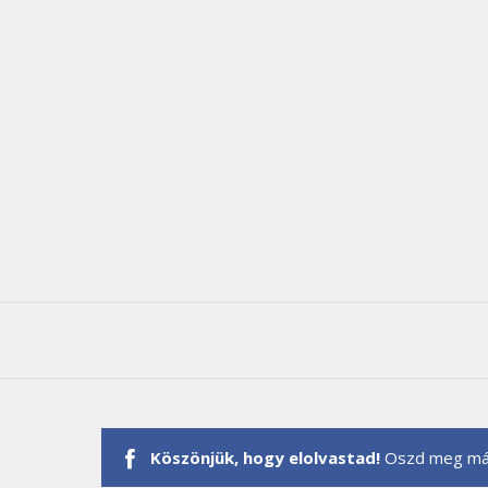
Köszönjük, hogy elolvastad!
Oszd meg más