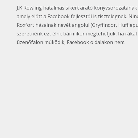
J.K Rowling hatalmas sikert arató könyvsorozatának 
amely előtt a Facebook fejlesztői is tisztelegnek. Ni
Roxfort házainak nevét angolul (
Gryffindor, Hufflepu
szeretnénk ezt élni, bármikor megtehetjük, ha ráka
üzenőfalon működik, Facebook oldalakon nem.