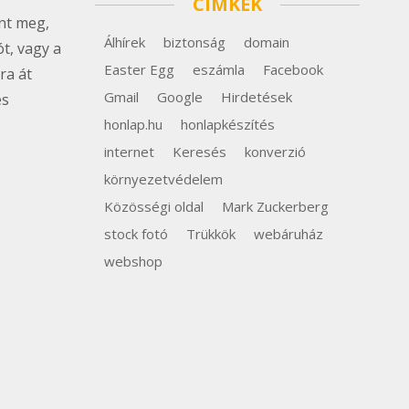
CÍMKÉK
ent meg,
Álhírek
biztonság
domain
ót, vagy a
Easter Egg
eszámla
Facebook
ra át
Gmail
Google
Hirdetések
es
honlap.hu
honlapkészítés
internet
Keresés
konverzió
környezetvédelem
Közösségi oldal
Mark Zuckerberg
stock fotó
Trükkök
webáruház
webshop